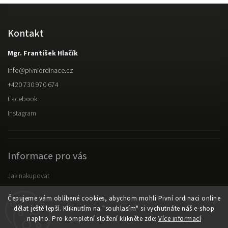
Kontakt
Mgr. František Hlačík
info
@
pivniordinace.cz
+420 730 970 674
Facebook
Instagram
Informace pro vás
Jak nakupovat
Obchodní podmínky
Čepujeme vám oblíbené cookies, abychom mohli Pivní ordinaci online
Podmínky ochrany osobních údajů
dělat ještě lepší. Kliknutím na "souhlasím" si vychutnáte náš e-shop
naplno. Pro kompletní složení klikněte zde:
Více informací