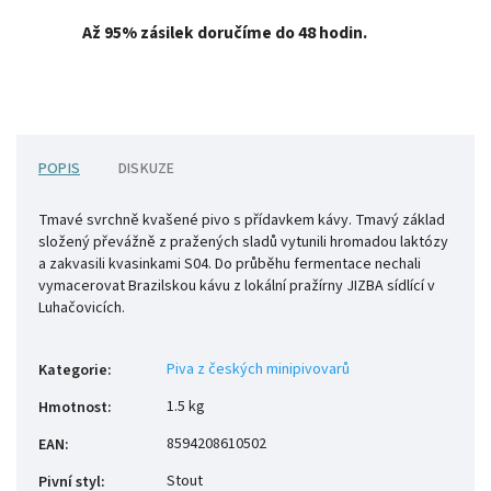
Až 95% zásilek doručíme do 48 hodin.
POPIS
DISKUZE
Tmavé svrchně kvašené pivo s přídavkem kávy. Tmavý základ
složený převážně z pražených sladů vytunili hromadou laktózy
a zakvasili kvasinkami S04. Do průběhu fermentace nechali
vymacerovat Brazilskou kávu z lokální pražírny JIZBA sídlící v
Luhačovicích.
Piva z českých minipivovarů
Kategorie
:
1.5 kg
Hmotnost
:
8594208610502
EAN
:
Stout
Pivní styl
: