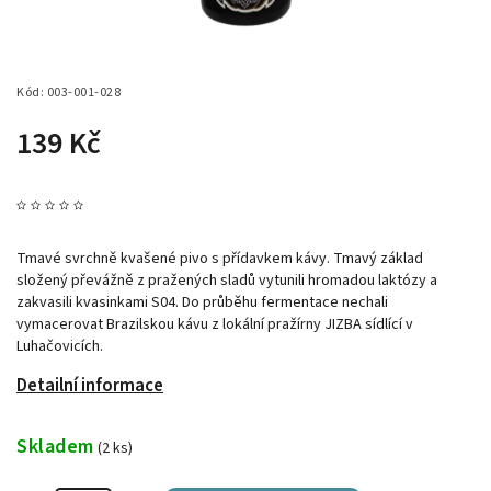
Kód:
003-001-028
139 Kč
Tmavé svrchně kvašené pivo s přídavkem kávy. Tmavý základ
složený převážně z pražených sladů vytunili hromadou laktózy a
zakvasili kvasinkami S04. Do průběhu fermentace nechali
vymacerovat Brazilskou kávu z lokální pražírny JIZBA sídlící v
Luhačovicích.
Detailní informace
Skladem
(2 ks)