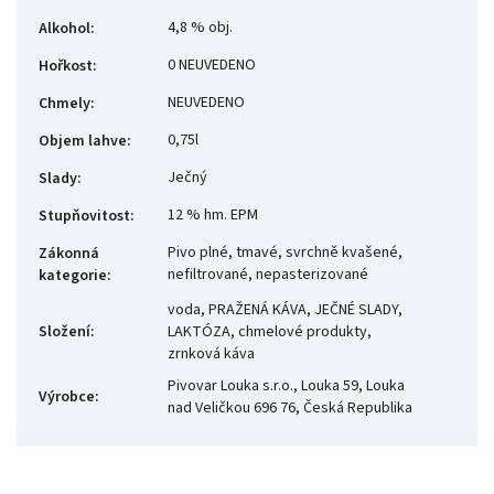
4,8 % obj.
Alkohol
:
0 NEUVEDENO
Hořkost
:
NEUVEDENO
Chmely
:
0,75l
Objem lahve
:
Ječný
Slady
:
12 % hm. EPM
Stupňovitost
:
Pivo plné, tmavé, svrchně kvašené,
Zákonná
nefiltrované, nepasterizované
kategorie
:
voda, PRAŽENÁ KÁVA, JEČNÉ SLADY,
Složení
:
LAKTÓZA, chmelové produkty,
zrnková káva
Pivovar Louka s.r.o., Louka 59, Louka
Výrobce
:
nad Veličkou 696 76, Česká Republika